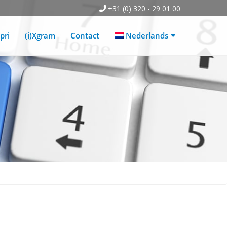
+31 (0) 320 - 29 01 00
pri
(i)Xgram
Contact
Nederlands