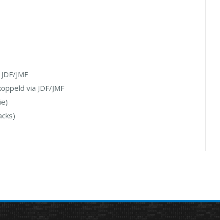
 JDF/JMF
oppeld via JDF/JMF
ie)
acks)